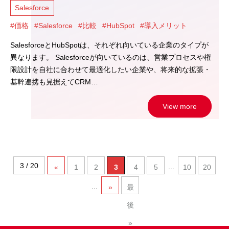
Salesforce
#価格
#Salesforce
#比較
#HubSpot
#導入メリット
SalesforceとHubSpotは、それぞれ向いている企業のタイプが
異なります。 Salesforceが向いているのは、営業プロセスや権
限設計を自社に合わせて最適化したい企業や、将来的な拡張・
基幹連携も見据えてCRM…
View more
3 / 20
...
«
1
2
3
4
5
10
20
...
»
最
後
»