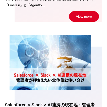
「Einstein」と「Agentfo…
View more
Salesforce × Slack × AI連携の現在地：管理者