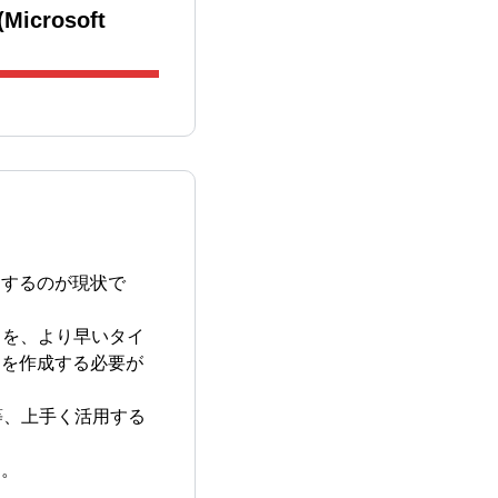
rosoft
とするのが現状で
ートを、より早いタイ
タを作成する必要が
る等、上手く活用する
す。