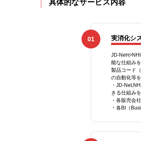
具体的なサービス内容
実消化シ
JD-Net
能な仕組み
製品コード（
の自動化等
・JD-Ne
きる仕組み
・各販売会
・各BI（Bu