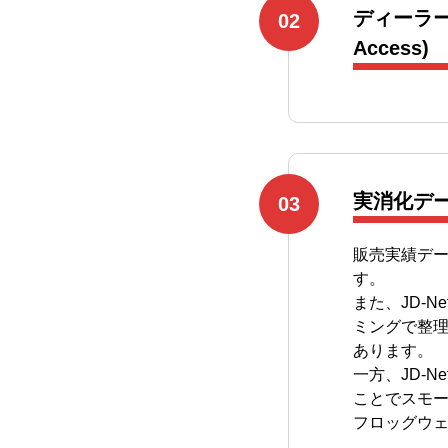
ディーラー
Access)
実消化デ
販売実績デ
す。
また、JD-
ミングで整
あります。
一方、JD-
ことでスモ
フロッグウ