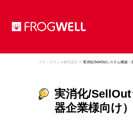
>
フロッグウェル株式会社
実消化/SellOutシステム構
実消化/Sell
器企業様向け