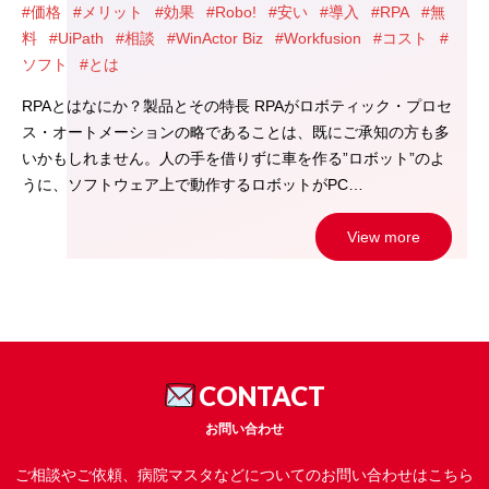
#価格
#メリット
#効果
#Robo!
#安い
#導入
#RPA
#無
料
#UiPath
#相談
#WinActor Biz
#Workfusion
#コスト
#
ソフト
#とは
RPAとはなにか？製品とその特長 RPAがロボティック・プロセ
ス・オートメーションの略であることは、既にご承知の方も多
いかもしれません。人の手を借りずに車を作る”ロボット”のよ
うに、ソフトウェア上で動作するロボットがPC…
View more
CONTACT
お問い合わせ
ご相談やご依頼、病院マスタなどについてのお問い合わせはこちら