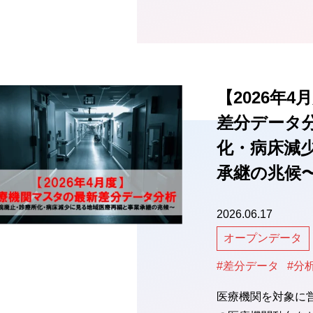
【2026年
差分データ
化・病床減
承継の兆候
2026.06.17
オープンデータ
#差分データ
#分
医療機関を対象に