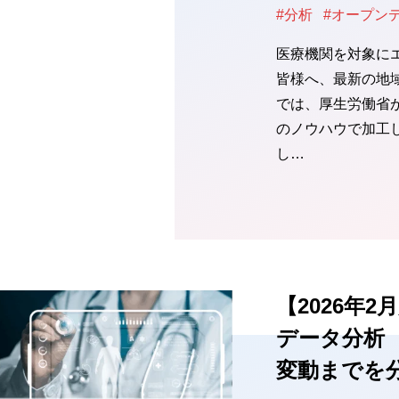
#分析
#オープン
医療機関を対象に
皆様へ、最新の地
では、厚生労働省
のノウハウで加工
し…
【2026年
データ分析
変動までを