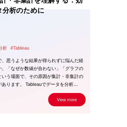
uの集計・非集計を理解する：効
タ分析のために
分析
#Tableau
で、思うような結果が得られずに悩んだ経
か。「なぜか数値が合わない」「グラフの
という場面で、その原因が集計・非集計の
ります。 Tableauでデータを分析…
View more