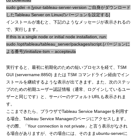
sudo gdei -n [your-tableau-server-version ご自身がダウンロード
したTableau Server on Linuxのバージョンを設定する]
インストールが進むと、下記のようなメッセージが表示されるの
で、実行します。
If this is a single node or initial node installation, run:
sudo /opt/tableau/tableau_server/packages/script.(バージョンに
よる番号)/initialize-tsm – accepteula
実行すると、最初に初期化のための短いプロセスを経て、TSM
GUI (servername:8850) または TSM コマンドライン経由でイン
ストールを継続するような表示が出てきます。また、次のステッ
プのための初期ユーザー認証情報（通常、ログインしているユー
ザーと同じです）と、サーバーのデフォルトURLも表示されま
す。
ここまできたら、ブラウザでTableau Service Managerを利用す
る場合、Tableau Service Managerのページにアクセスします。
その際、「Your connection is not private」と言う表示がなされ
る場合がありますが、その場合には、そのままubuntu-serverに