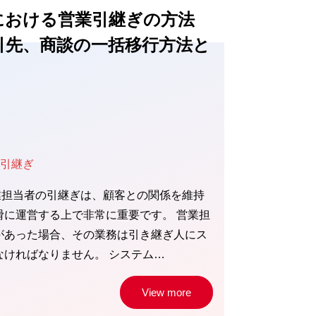
orceにおける営業引継ぎの方法
引先、商談の一括移行方法と
業引継ぎ
での営業担当者の引継ぎは、顧客との関係を維持
滑に運営する上で非常に重要です。 営業担
があった場合、その業務は引き継ぎ人にス
なければなりません。 システム…
View more