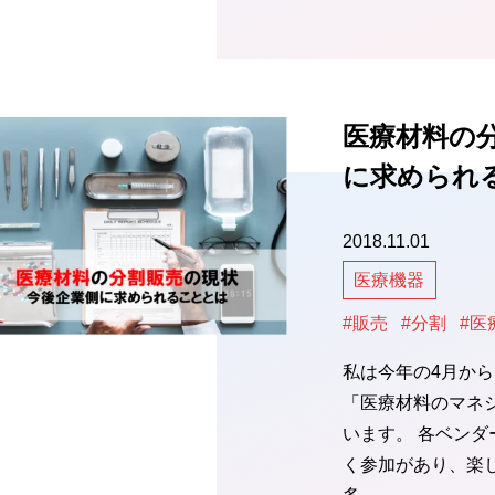
医療材料の
に求められ
2018.11.01
医療機器
#販売
#分割
#医
私は今年の4月か
「医療材料のマネ
います。 各ベン
く参加があり、楽