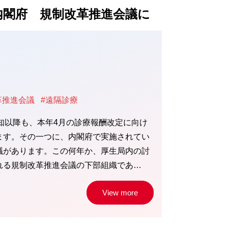
内閣府 規制改革推進会議に
革推進会議
#遠隔診療
 通知以降も、本年4月の診療報酬改定に向け
ます。その一つに、内閣府で実施されてい
議があります。この何年か、厚生局内の討
れる規制改革推進会議の下部組織であ…
View more