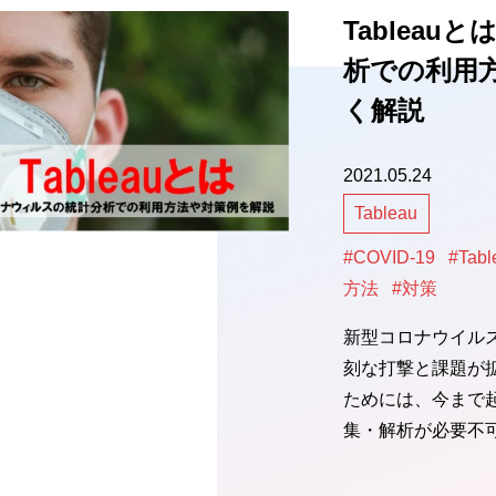
Tablea
析での利用
く解説
2021.05.24
Tableau
#COVID-19
#Tabl
方法
#対策
新型コロナウイルス
刻な打撃と課題が
ためには、今まで
集・解析が必要不