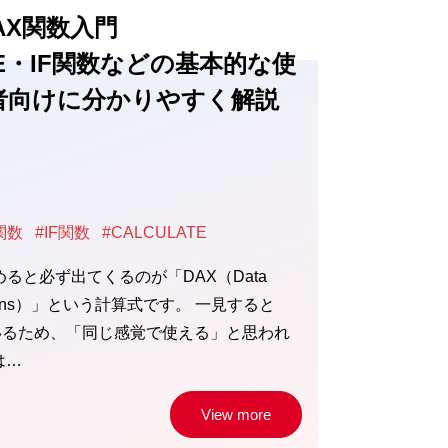
I DAX関数入門
TE・IF関数などの基本的な使
者向けに分かりやすく解説
関数
#IF関数
#CALCULATE
い始めると必ず出てくるのが「DAX（Data
ressions）」という計算式です。 一見すると
似ているため、「同じ感覚で使える」と思われ
は…
View more