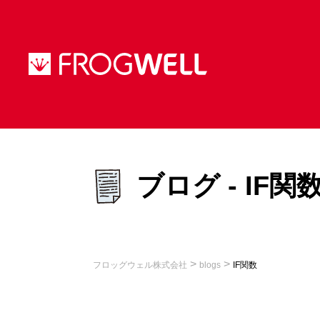
ブログ - IF関
>
>
フロッグウェル株式会社
blogs
IF関数