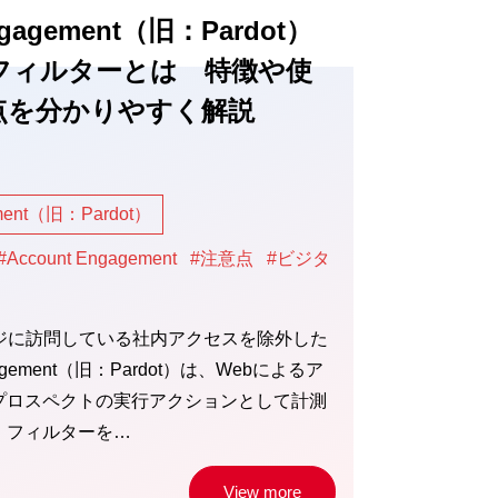
ngagement（旧：Pardot）
フィルターとは 特徴や使
点を分かりやすく解説
ement（旧：Pardot）
#Account Engagement
#注意点
#ビジタ
ージに訪問している社内アクセスを除外した
ngagement（旧：Pardot）は、Webによるア
プロスペクトの実行アクションとして計測
、フィルターを…
View more