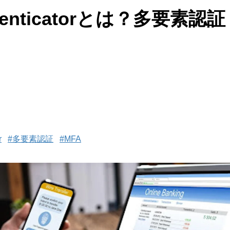
Authenticatorとは？多要
r
#多要素認証
#MFA