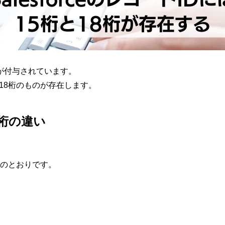
IDが付与されています。
と18桁のものが存在します。
8桁の違い
記のとおりです。