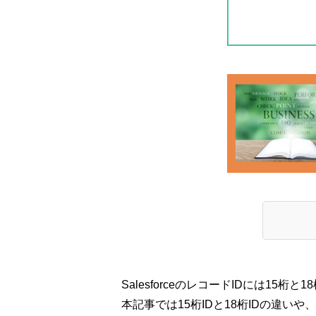
SalesforceのレコードIDには15桁
本記事では15桁IDと18桁IDの違いや