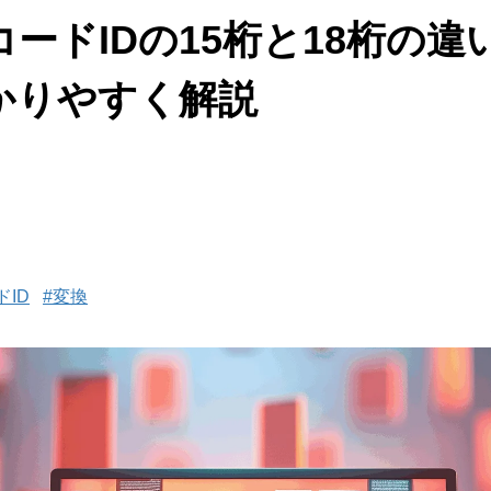
eのレコードIDの15桁と18桁
かりやすく解説
ドID
#変換