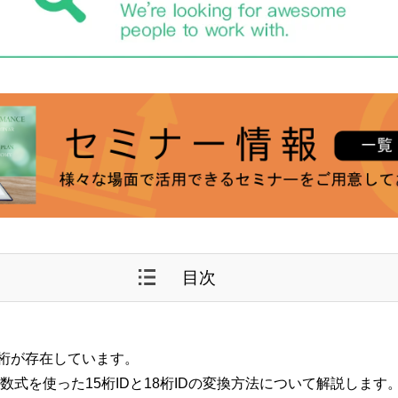
目次
と18桁が存在しています。
、数式を使った15桁IDと18桁IDの変換方法について解説します