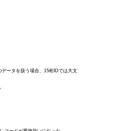
eのデータを扱う場合、15桁IDでは大文
。
るレコードが重複扱いになった