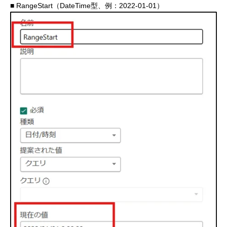
■ RangeStart（DateTime型、例：2022-01-01）