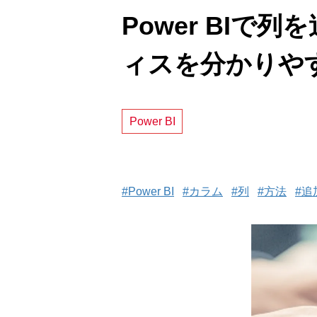
Power BI
ィスを分かりや
Power BI
#Power BI
#カラム
#列
#方法
#追