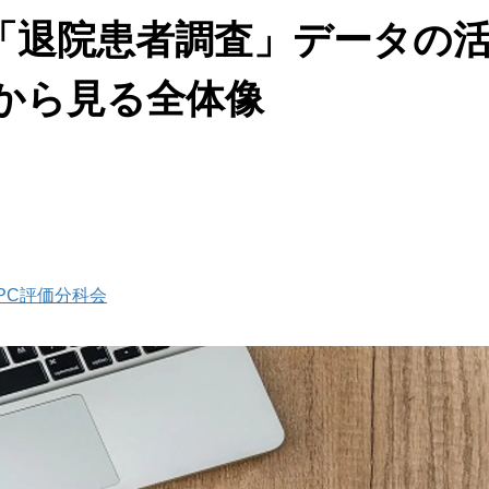
会「退院患者調査」データの
タから見る全体像
DPC評価分科会