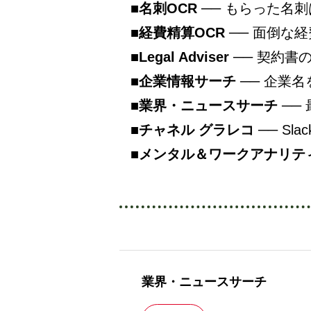
■
名刺OCR
── もらった名刺
■
経費精算OCR
── 面倒な
■
Legal Adviser
── 契約書
■
企業情報サーチ
── 企業
■
業界・ニュースサーチ
──
■
チャネル グラレコ
── S
■
メンタル＆ワークアナリテ
業界・ニュースサーチ