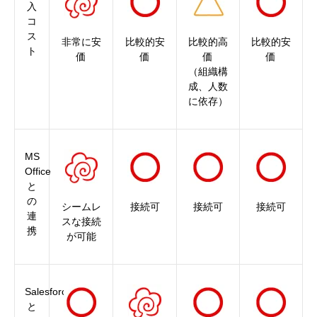
入
コ
ス
非常に安
比較的安
比較的高
比較的安
ト
価
価
価
価
（組織構
成、人数
に依存）
MS
Office
と
の
シームレ
接続可
接続可
接続可
連
スな接続
携
が可能
Salesforce
と