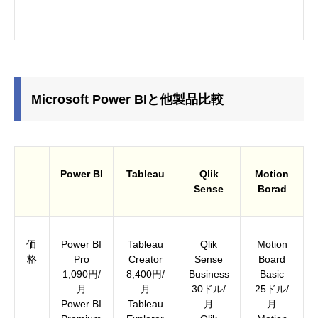
Microsoft Power BIと他製品比較
Power BI
Tableau
Qlik
Motion
Sense
Borad
価
Power BI
Tableau
Qlik
Motion
格
Pro
Creator
Sense
Board
1,090円/
8,400円/
Business
Basic
月
月
30ドル/
25ドル/
Power BI
Tableau
月
月