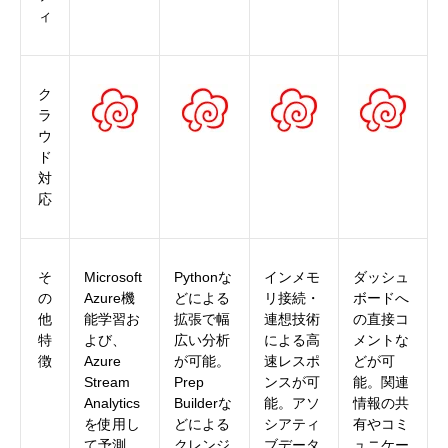
ィ
ク
ラ
ウ
ド
対
応
そ
Microsoft
Pythonな
インメモ
ダッシュ
の
Azure機
どによる
リ接続・
ボードへ
他
能学習お
拡張で幅
連想技術
の直接コ
特
よび、
広い分析
による高
メントな
徴
Azure
が可能。
速レスポ
どが可
Stream
Prep
ンスが可
能。関連
Analytics
Builderな
能。アソ
情報の共
を使用し
どによる
シアティ
有やコミ
て予測
クレンジ
ブデータ
ュニケー