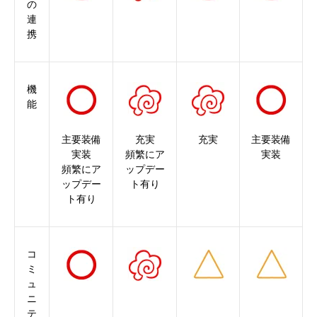
の
連
携
機
能
主要装備
充実
充実
主要装備
実装
頻繁にア
実装
頻繁にア
ップデー
ップデー
ト有り
ト有り
コ
ミ
ュ
ニ
テ