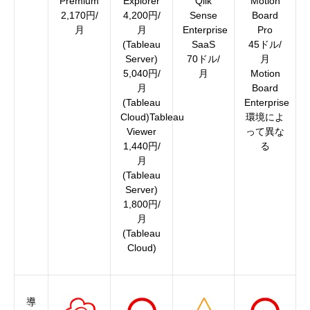
Premium
Explorer
Qlik
Motion
2,170円/
4,200円/
Sense
Board
月
月
Enterprise
Pro
(Tableau
SaaS
45ドル/
Server)
70ドル/
月
5,040円/
月
Motion
月
Board
(Tableau
Enterprise
Cloud)Tableau
環境によ
Viewer
って異な
1,440円/
る
月
(Tableau
Server)
1,800円/
月
(Tableau
Cloud)
導