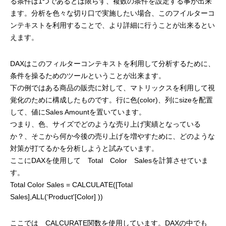
る条件は1つであるとは限らず、複数の条件を設定する事が出来
ます。分析を色々な切り口で実施したい場合、このフイルターコ
ンテキストを利用することで、より詳細に行うことが出来るとい
えます。
DAXはこのフィルターコンテキストを利用して分析するために、
条件を操るためのツールということが出来ます。
下の例ではある商品の販売に対して、マトリックスを利用して視
覚化のために構成したものです。行に色(color)、列にsizeを配置
して、値にSales Amountを置いています。
つまり、色、サイズでどのような売り上げ実績となっている
か？、そこから何か今後の売り上げを増やすために、どのような
対策が打てるかを分析しようと試みています。
ここにDAXを使用して Total Color Salesを計算させていま
す。
Total Color Sales = CALCULATE([Total
Sales],ALL(‘Product'[Color] ))
ここでは CALCURATE関数を使用しています。DAXの中でも