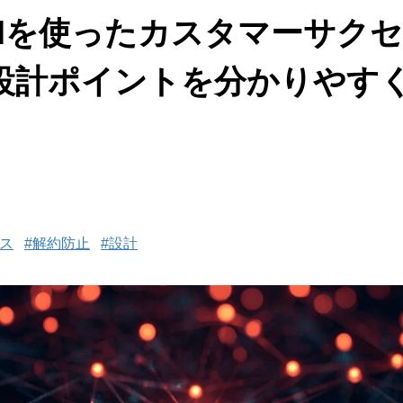
 Cloudを使ったカスタマーサ
設計ポイントを分かりやす
ス
#解約防止
#設計