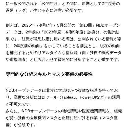
に一般公開される「公開年月」との間に、原則として2年度分の
遅延（ラグ）が生じる点に注意が必要です。
例えば、2025年（令和7年）5月公開の「第10回」NDBオープン
データは、2年前の「2023年度（令和5年度）診療分」の集計結
果です。組織が意思決定に用いる際は、公開されている情報が常
に「2年度前の動向」を示していることを前提とし、現在の動向
を補完するためのリアルタイムな情報源（例：独自の顧客データ
や市場調査）と組み合わせて多角的に分析することが重要です。
専門的な分析スキルとマスタ整備の必要性
NDBオープンデータは非常に大規模かつ複雑な構造を持ってお
り、高度な分析にはBIツール（Tableau、Power BIなど）の活用
が不可欠です。
さらに、NDBオープンデータの地域情報や医療機関情報を、組織
が持つ独自の医療機関マスタと正確に紐づける作業（マスタ整
備）が必須です。