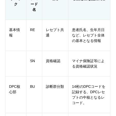
ク
ード
名
基本情
RE
レセプト共
患者氏名、生年月日
報
通
など、レセプト全体
の基本となる情報
SN
資格確認
マイナ保険証等によ
る資格確認状況
DPC核
BU
診断群分類
14桁のDPCコードを
心部
記録する、DPCレセ
プトの中核となるレ
コード。