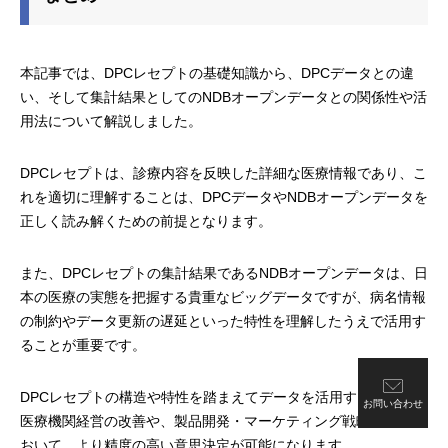
本記事では、DPCレセプトの基礎知識から、DPCデータとの違
い、そして集計結果としてのNDBオープンデータとの関係性や活
用法について解説しました。
DPCレセプトは、診療内容を反映した詳細な医療情報であり、こ
れを適切に理解することは、DPCデータやNDBオープンデータを
正しく読み解くための前提となります。
また、DPCレセプトの集計結果であるNDBオープンデータは、日
本の医療の実態を把握する貴重なビッグデータですが、病名情報
の制約やデータ更新の遅延といった特性を理解したうえで活用す
ることが重要です。
DPCレセプトの構造や特性を踏まえてデータを活用することで、
お問い合わせ
医療機関経営の改善や、製品開発・マーケティング戦略の検討に
おいて、より精度の高い意思決定が可能になります。