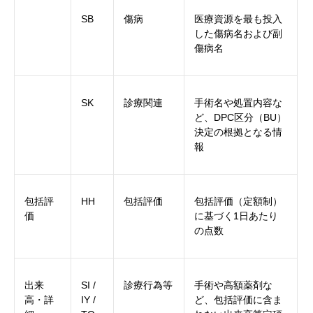
SB
傷病
医療資源を最も投入
した傷病名および副
傷病名
SK
診療関連
手術名や処置内容な
ど、DPC区分（BU）
決定の根拠となる情
報
包括評
HH
包括評価
包括評価（定額制）
価
に基づく1日あたり
の点数
出来
SI /
診療行為等
手術や高額薬剤な
高・詳
IY /
ど、包括評価に含ま