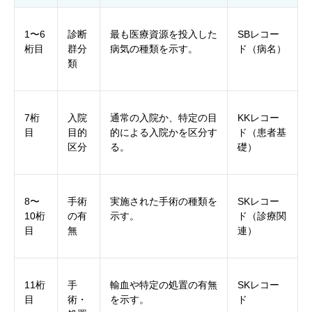
1〜6
診断
最も医療資源を投入した
SBレコー
桁目
群分
病気の種類を示す。
ド（病名）
類
7桁
入院
通常の入院か、特定の目
KKレコー
目
目的
的による入院かを区分す
ド（患者基
区分
る。
礎）
8〜
手術
実施された手術の種類を
SKレコー
10桁
の有
示す。
ド（診療関
目
無
連）
11桁
手
輸血や特定の処置の有無
SKレコー
目
術・
を示す。
ド