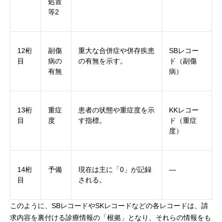
処置
等2
12桁
副傷
重大な合併症や併存疾患
SBレコー
目
病の
の有無を示す。
ド（副傷
有無
病）
13桁
重症
患者の状態や重症度を示
KKレコー
目
度
す指標。
ド（重症
度）
14桁
予備
現在は主に「0」が記録
―
目
される。
このように、SBレコードやSKレコードなどの各レコードは、請
求内容を裏付ける診療情報の「根拠」となり、それらの情報をも